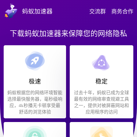
蚂蚁加速器
交流群
商务合作
下载蚂蚁加速器来保障您的网络隐私
极速
稳定
蚂蚁根据您的网络环境智能
过去十年，蚂蚁已成为全球
选择最快服务器，毫秒级响
最有效的网络审查规避工具
应，4k秒播无卡顿享受最
之一，提供对被屏蔽网站和
舒适的浏览体验
应用程序的访问